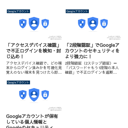
Googleアカウント
Googleアカウント
「アクセスデバイス確認」
「2段階認証」でGoogleア
で不正ログインを検知・封
カウントのセキュリティを
じ込め！
より強力に！
アクセスデバイス確認で、どの端
2段階認証（2ステップ認証）＝
末からログイン済みかを可視化見
「パスワード＋もう1段階の本人
覚えのない端末を見つけたら即ロ
確認」で不正ログインを遮断
グアウト → パスワード変更 → 2
SMS・アプリ・物理キーなど複
段階認証（2FA）有効化定期点検
数の方法を組み合わせると安全性
Googleアカウント
（週1/端末更新時/海外渡航後/
が飛躍的に向上業務利用なら必ず
通知受領時）で、早期検知と被害
設定＋バックアップコード保管＋
最小化組織利用は運用...
複数手段登録が基本スマホ紛失・
乗っ...
Googleアカウントが保有
している個人情報と
Googleのセキュリティ対