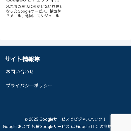
策
私たちの生活に欠かせない存在と
なったGoogleサービス。検索か
らメール、地図、スケジュール、
支払いまで、あらゆるシーンで
Googleのサービスを使っている
人も多いでしょう。その利便性と
同時に、Googleアカウントには
利用者の様々な個人情...
サイト情報等
お問い合わせ
プライバシーポリシー
© 2025 Googleサービスでビジネスハック！
Google および 各種Googleサービス は Google LLC の商標であり、