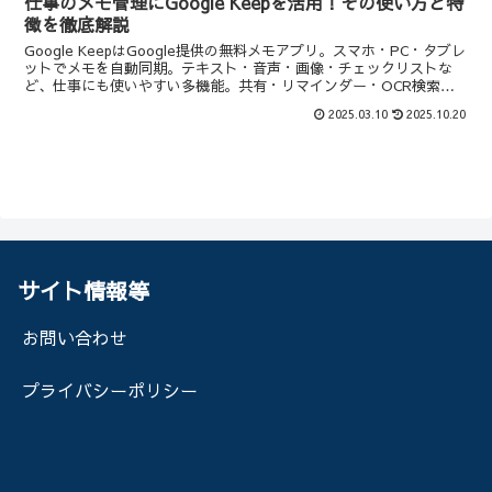
仕事のメモ管理にGoogle Keepを活用！その使い方と特
徴を徹底解説
Google KeepはGoogle提供の無料メモアプリ。スマホ・PC・タブレ
ットでメモを自動同期。テキスト・音声・画像・チェックリストな
ど、仕事にも使いやすい多機能。共有・リマインダー・OCR検索を
使えば、チームでも個人でも業務効率が大幅...
2025.03.10
2025.10.20
サイト情報等
お問い合わせ
プライバシーポリシー